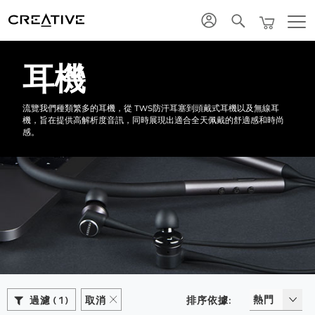
Twitter
耳機
流覽我們種類繁多的耳機，從 TWS防汗耳塞到頭戴式耳機以及無線耳
機，旨在提供高解析度音訊，同時展現出適合全天佩戴的舒適感和時尚
感。
熱門
過濾
1
取消
排序依據: