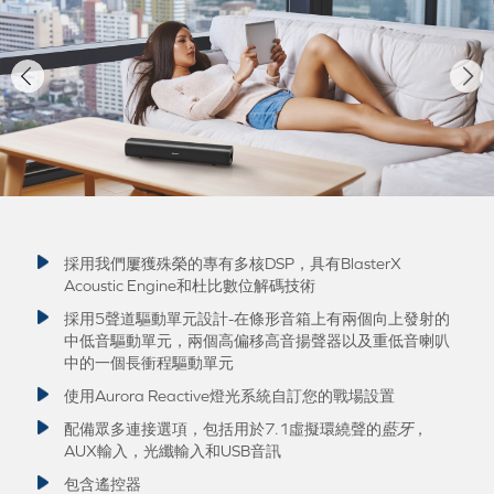
採用我們屢獲殊榮的專有多核DSP，具有BlasterX
Acoustic Engine和杜比數位解碼技術
採用5聲道驅動單元設計-在條形音箱上有兩個向上發射的
中低音驅動單元，兩個高偏移高音揚聲器以及重低音喇叭
中的一個長衝程驅動單元
使用Aurora Reactive燈光系統自訂您的戰場設置
配備眾多連接選項，包括用於7.1虛擬環繞聲的
藍牙
，
AUX輸入，光纖輸入和USB音訊
包含遙控器