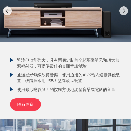
緊湊但功能強大，具有兩個定制的全頻驅動單元和超大無
源輻射器，可提供最佳的桌面音訊體驗
通過
藍牙
無線欣賞音樂，使用通用的AUX輸入連接其他裝
置，或隨插即用USB大型存放區裝置
使用條形喇叭側面的按鈕方便地調整音樂或電影的音量
瞭解更多