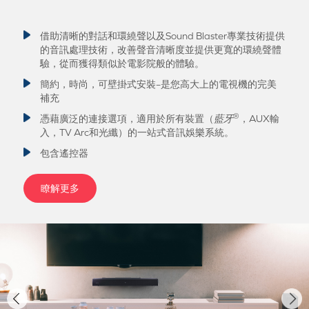
借助清晰的對話和環繞聲以及Sound Blaster專業技術提供
的音訊處理技術，改善聲音清晰度並提供更寬的環繞聲體
驗，從而獲得類似於電影院般的體驗。
簡約，時尚，可壁掛式安裝–是您高大上的電視機的完美
補充
®
憑藉廣泛的連接選項，適用於所有裝置（
藍牙
，AUX輸
入，TV Arc和光纖）的一站式音訊娛樂系統。
包含遙控器
瞭解更多