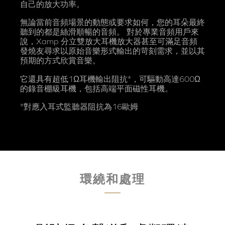
自己的放大功率。
無論當前音頻場景的動態或要求如何，您的耳朵最終
聽到的都是絲滑順暢的音頻。 對於專業音頻用戶來
說，Xamp 分立雙放大耳機放大器甚至可滿足音頻
發燒友尋求以原始音樂形式輸出的苛刻需求，並以其
預期的方式欣賞音樂。
它還具有超低1Ω耳機輸出阻抗*，可驅動高達600Ω
的錄音棚級耳機，包括高端平面磁性耳機。
*對應入耳式監聽器阻抗為16歐姆
環繞和處理