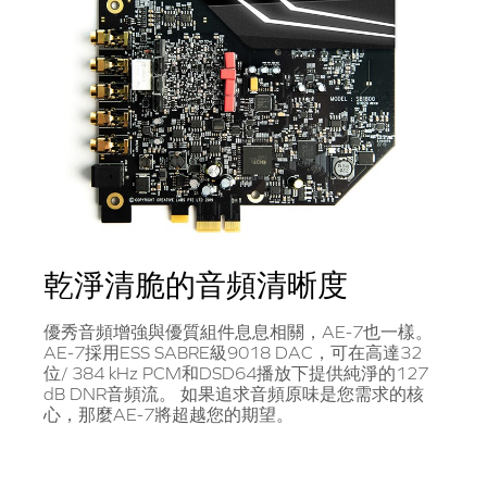
乾淨清脆的音頻清晰度
優秀音頻增強與優質組件息息相關，AE-7也一樣。
AE-7採用ESS SABRE級9018 DAC，可在高達32
位/ 384 kHz PCM和DSD64播放下提供純淨的127
dB DNR音頻流。 如果追求音頻原味是您需求的核
心，那麼AE-7將超越您的期望。