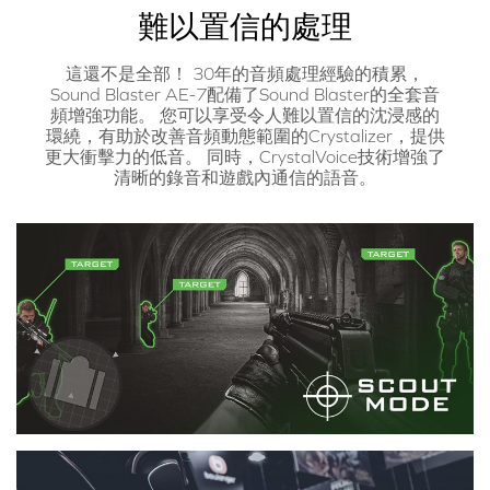
難以置信的處理
這還不是全部！ 30年的音頻處理經驗的積累，
Sound Blaster AE-7配備了Sound Blaster的全套音
頻增強功能。 您可以享受令人難以置信的沈浸感的
環繞，有助於改善音頻動態範圍的Crystalizer，提供
更大衝擊力的低音。 同時，CrystalVoice技術增強了
清晰的錄音和遊戲內通信的語音。