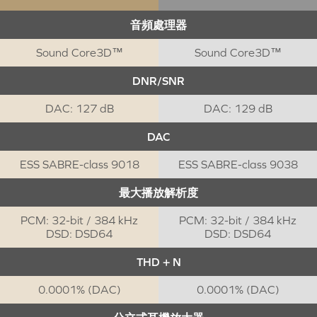
音頻處理器
Sound Core3D™
Sound Core3D™
DNR/SNR
DAC: 127 dB
DAC: 129 dB
DAC
ESS SABRE-class 9018
ESS SABRE-class 9038
最大播放解析度
PCM: 32-bit / 384 kHz
PCM: 32-bit / 384 kHz
DSD: DSD64
DSD: DSD64
THD + N
0.0001% (DAC)
0.0001% (DAC)