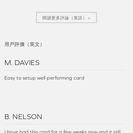
閱讀更多評論（英語） »
用戶評價（英文）
M. DAVIES
Easy to setup well performing card
B. NELSON
I have had this card for a few weeks now and it still