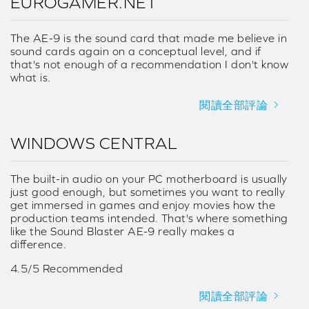
EUROGAMER.NET
The AE-9 is the sound card that made me believe in
sound cards again on a conceptual level, and if
that's not enough of a recommendation I don't know
what is.
閱讀全部評論
WINDOWS CENTRAL
The built-in audio on your PC motherboard is usually
just good enough, but sometimes you want to really
get immersed in games and enjoy movies how the
production teams intended. That's where something
like the Sound Blaster AE-9 really makes a
difference.
4.5/5 Recommended
閱讀全部評論