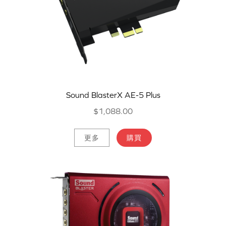
Sound BlasterX AE-5 Plus
$1,088.00
更多
購買