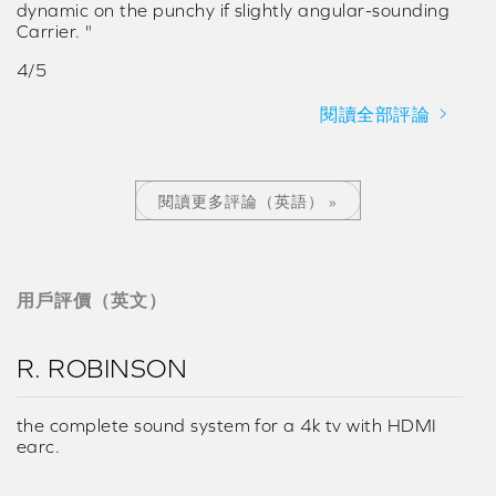
dynamic on the punchy if slightly angular-sounding
Carrier. "
4/5
閱讀全部評論
閱讀更多評論（英語） »
用戶評價（英文）
R. ROBINSON
the complete sound system for a 4k tv with HDMI
earc.