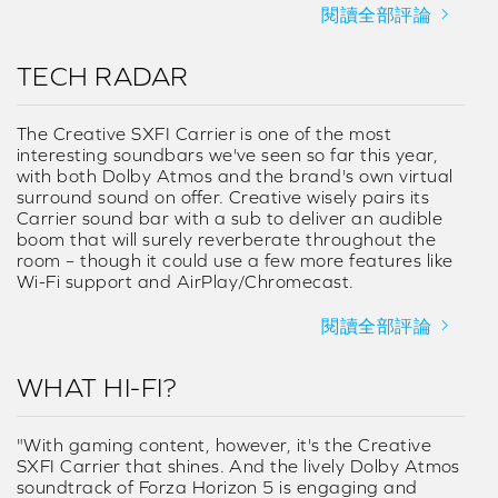
閱讀全部評論
TECH RADAR
The Creative SXFI Carrier is one of the most
interesting soundbars we've seen so far this year,
with both Dolby Atmos and the brand's own virtual
surround sound on offer. Creative wisely pairs its
Carrier sound bar with a sub to deliver an audible
boom that will surely reverberate throughout the
room – though it could use a few more features like
Wi-Fi support and AirPlay/Chromecast.
閱讀全部評論
WHAT HI-FI?
"With gaming content, however, it's the Creative
SXFI Carrier that shines. And the lively Dolby Atmos
soundtrack of Forza Horizon 5 is engaging and