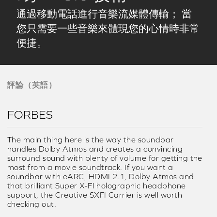
通過移動電話進行音樂流媒體傳輸； 當
您只需要一些音樂來體現您的心情時非常
便捷。
評論（英語）
FORBES
The main thing here is the way the soundbar
handles Dolby Atmos and creates a convincing
surround sound with plenty of volume for getting the
most from a movie soundtrack. If you want a
soundbar with eARC, HDMI 2.1, Dolby Atmos and
that brilliant Super X-FI holographic headphone
support, the Creative SXFI Carrier is well worth
checking out.