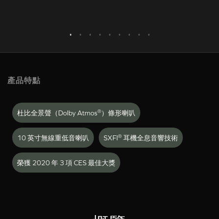
產品特點
®
杜比全景聲（Dolby Atmos
）條形喇叭
®
10 英寸無線重低音喇叭
SXFI
耳機全息音響技術
榮獲 2020 年 3 項 CES 最佳大獎