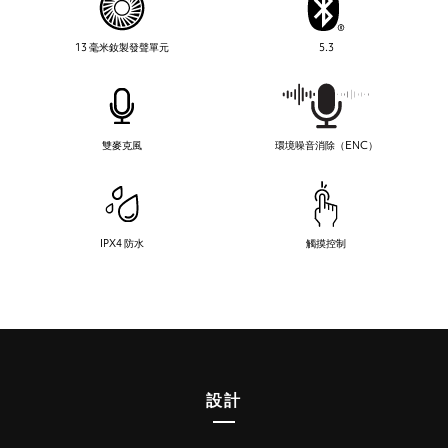
13 毫米釹製發聲單元
5.3
雙麥克風
環境噪音消除（ENC）
IPX4 防水
觸摸控制
設計