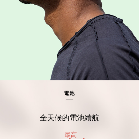
觸摸並按住約 1 秒：拒接來電
切換來電通話線路
右
左
輕觸 2 次：接聽來電通話 2；來電通話 1 保持不變
輕按約 2 秒： 在來電通話 1 和來電通話 2 之間切換
電池
輕按約 2 秒： 拒接來電通話 2；保持來電通話 1
全天候的電池續航
最高