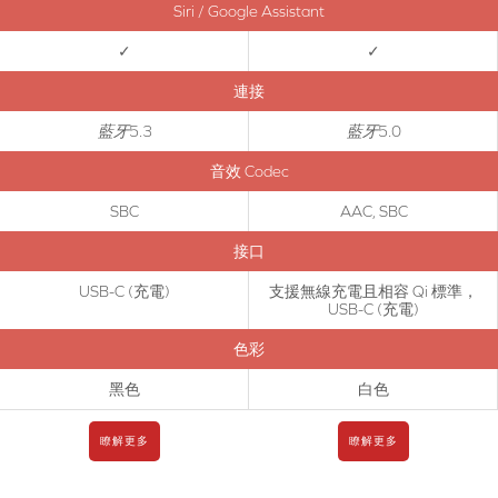
按照上面的指示，將 Creative Zen Air DOT 連接至一個新的裝置。
Siri / Google Assistant
✓
✓
連接
藍牙
5.3
藍牙
5.0
音效 Codec
SBC
AAC, SBC
接口
USB-C (充電)
支援無線充電且相容 Qi 標準，
USB-C (充電)
色彩
黑色
白色
瞭解更多
瞭解更多