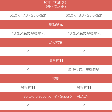
尺寸（充電盒）
（長 x 寬 x 高）
55.0 x 47.0 x 25.0 毫米
60.0 x 48.0 x 28.6 毫米
驅動單元
13 毫米釹製發聲單元
10 毫米釹製發聲單元
ENC 技術
✓
✓
步驟 2：
噪音控制
在您的移動裝置上打開
藍牙
。在
藍牙
設置介面，搜索“Zen Air DOT”，選擇配
對。
✕
環境模式、主動降噪
就是這樣，您已經完成了！
控制
觸摸控制
觸摸控制
將 CREATIVE ZEN AIR DOT 與一個新的
藍牙
裝置配
Software Super X-Fi® / Super X-FI READY
對：
✕
✓
如果您已連接至耳機，請將其與所連接的裝置斷開連接。
Creative Zen Air DOT 將自動啟動
藍牙
配對。