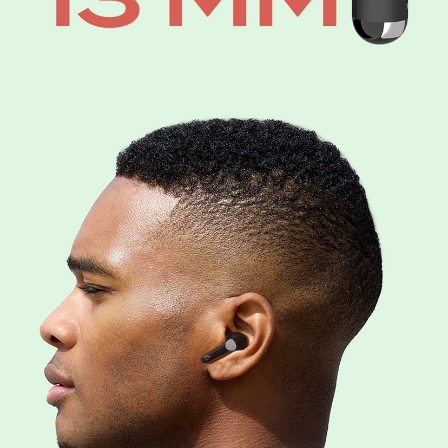
右
左
觸摸並按住約 6 秒：關機
觸摸並按住約 2 秒：開機
注意：只有在耳機關閉且未放在充電倉中時，才能執行此操作。耳機在處於非活動狀態約 5
分鐘後或未連接至任何裝置時將自動關閉。
通話模式
右
左
觸摸 x2：接聽/結束通話