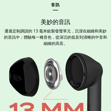
音訊
播放模式
美妙的音訊
通過定制調諧的 13 毫米釹製發聲單元，沉浸在細緻和美妙
的音訊中；體驗每一種音色，從深沉的低音到清晰的中音和
細緻的高音。
右
左
觸摸 x1：播放/暫停
觸摸 x3：Siri / Google 語音助手
長按約 1 秒：上一曲
長按約 1 秒：下一曲
手動開啟/關閉耳機