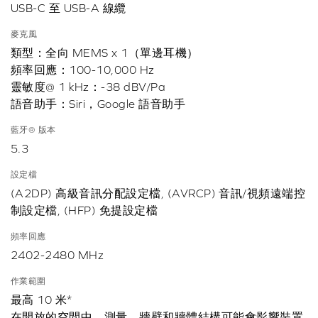
USB-C 至 USB-A 線纜
麥克風
類型：全向 MEMS x 1（單邊耳機）
頻率回應：100-10,000 Hz
靈敏度@ 1 kHz：-38 dBV/Pa
語音助手：Siri，Google 語音助手
藍牙® 版本
5.3
設定檔
(A2DP) 高級音訊分配設定檔, (AVRCP) 音訊/視頻遠端控
制設定檔, (HFP) 免提設定檔
頻率回應
2402-2480 MHz
作業範圍
最高 10 米*
在開放的空間中，測量。牆壁和牆體結構可能會影響裝置