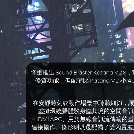
隆重推出 Sound Blaster Ka
優質功能，但配備比 Katana V2 小 
在安靜時刻或動作場景中聆聽細節，讓您大
虛擬環繞聲體驗身臨其境的空間音訊—
HDMI ARC、用於無線音訊流傳輸的
藍
連接協作。條形喇叭還配備了雙內置波束