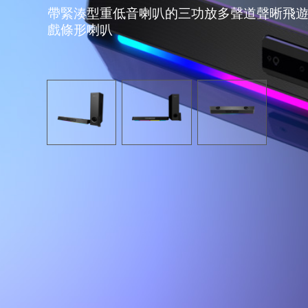
帶緊湊型重低音喇叭的三功放多聲道聲晰飛
戲條形喇叭