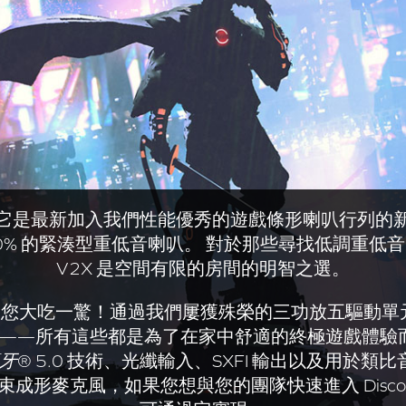
tana V2X，它是最新加入我們性能優秀的遊戲條形喇
40% 的緊湊型重低音喇叭。 對於那些尋找低調重低音喇叭的人
V2X 是空間有限的房間的明智之選。
吃一驚！通過我們屢獲殊榮的三功放五驅動單元設計，再配
—所有這些都是為了在家中舒適的終極遊戲體驗而精
牙
® 5.0 技術、光纖輸入、SXFI 輸出以及用於類比音
成形麥克風，如果您想與您的團隊快速進入 Disco