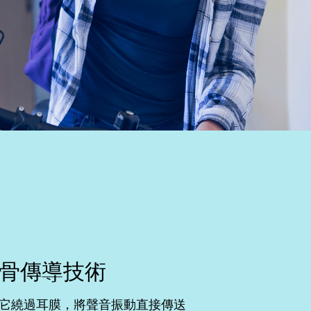
骨傳導技術
它繞過耳膜，將聲音振動直接傳送