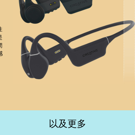
性
是
間
感
以及更多