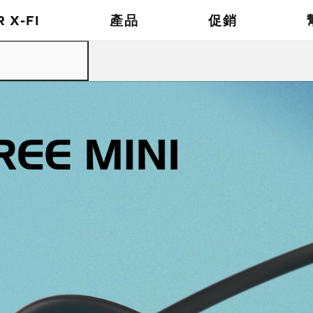
 X-FI
產品
促銷