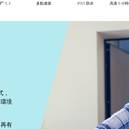
®
牙
5.3
多點連接
IPX5 防水
高達 6 小
模式，
圍環境
不再有